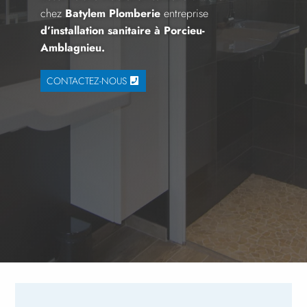
chez
Batylem Plomberie
entreprise
d’installation sanitaire à
Porcieu-
Amblagnieu
.
CONTACTEZ-NOUS